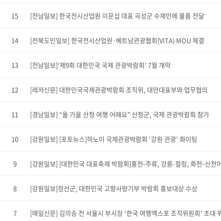
15
[전남일보] 한국전시산업원 이문섭 대표 곡성군 수재민에 물품 전달
14
[전북도민일보] 한국전시산업원·베트남관광협회(VITA) MOU 체결
13
[전남일보]‘제9회 대한민국 국제 관광박람회’ 7월 개막
12
[레저신문] 대한민국국제관광박람회 조직위, 대만대표부와 업무협의
11
[경남일보] “올 가을 산청 여행 어때요” 산청군, 국제 관광박람회 참가
10
[강원일보] [포토뉴스]하노이 국제관광박람회 '강원 관광' 화이팅
9
[강원일보] [대한민국 대표축제 박람회]홍천-주류, 강릉-컬링, 화천-산천
8
[강원일보]정선군, 대한민국 고향사랑기부 박람회 홍보대상 수상
7
[매일신문] 김의승 전 서울시 부시장 ‘한국 여행엑스포 조직위원회’ 초대 