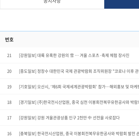
공지사항
번호
21
[강원일보] 대륙 유혹한 강원의 雪 … 겨울 스포츠·축제 체험 장사진
20
[중도일보] 정창수 대한민국 국제 관광박람회 조직위원장 "코로나 이후 관
19
[기호일보] 오산시, ‘제6회 국제세계관광박람회’ 참가…해외홍보 및 마케
18
[경기일보] (주)한국전시산업원, 중국 심천 이봉회전복무유한공사와 박람
17
[강원일보] 강원 겨울관광상품 인구 2천만 中 선전을 사로잡다
16
[충북일보] 한국전시산업원, 중국 이봉회전복무유한공사와 박람회 발전 